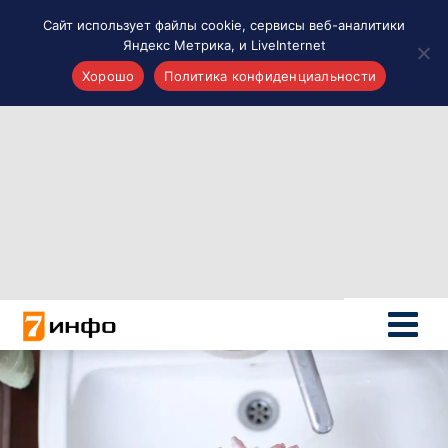
Сайт использует файлы cookie, сервисы веб-аналитики
Яндекс Метрика, и LiveInternet
Хорошо
Политика конфиденциальности
Акценты
Материалы о Рязани и области
Проекты 7 инфо
Здоровье
Интересное
Новости кино и ТВ
Новости России
Политика
Новости мира
Все материалы 7инфо
О НАС