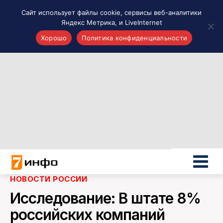
Сайт использует файлы cookie, сервисы веб-аналитики
Яндекс Метрика, и LiveInternet
Хорошо
Политика конфиденциальности
Акценты
Материалы о Рязани и области
Проекты 7 инфо
Здоровье
Интересное
Новости кино и ТВ
Новости России
Политика
Новости мира
НОВОСТИ РОССИИ
Все материалы 7инфо
Исследование: В штате 8%
О НАС
российских компаний