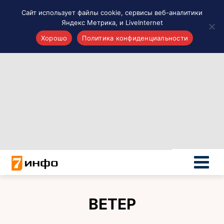
Сайт использует файлы cookie, сервисы веб-аналитики
Яндекс Метрика, и LiveInternet
Хорошо
Политика конфиденциальности
Акценты
Материалы о Рязани и области
Проекты 7 инфо
Здоровье
Интересное
Новости кино и ТВ
Новости России
Политика
Новости мира
Все материалы 7инфо
ВЕТЕР
О НАС