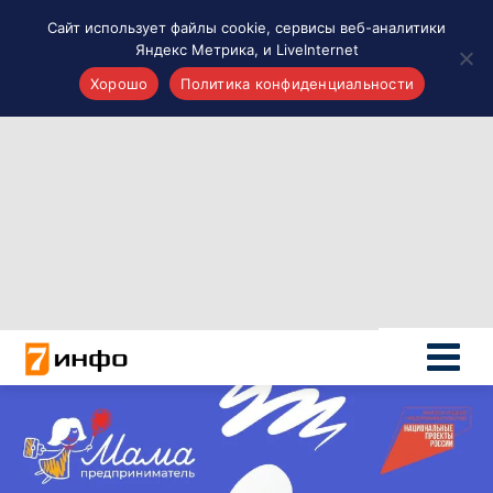
Сайт использует файлы cookie, сервисы веб-аналитики
Яндекс Метрика, и LiveInternet
Хорошо
Политика конфиденциальности
Акценты
Материалы о Рязани и области
Проекты 7 инфо
Здоровье
Интересное
Новости кино и ТВ
Новости России
Политика
Новости мира
Все материалы 7инфо
О НАС