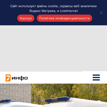
Сайт использует файлы cookie, сервисы веб-аналитики
Яндекс Метрика, и LiveInternet
Хорошо
Политика конфиденциальности
Акценты
Материалы о Рязани и области
Проекты 7 инфо
Здоровье
Интересное
Новости кино и ТВ
Новости России
Политика
Новости мира
Все материалы 7инфо
О НАС