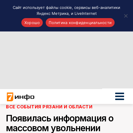
Сайт использует файлы cookie, сервисы веб-аналитики
Яндекс Метрика, и LiveInternet
Хорошо
Политика конфиденциальности
Акценты
Материалы о Рязани и области
Проекты 7 инфо
Здоровье
Интересное
Новости кино и ТВ
Новости России
Политика
Новости мира
ВСЕ СОБЫТИЯ РЯЗАНИ И ОБЛАСТИ
Все материалы 7инфо
Появилась информация о
О НАС
массовом увольнении