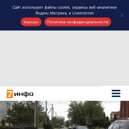
Сайт использует файлы cookie, сервисы веб-аналитики
Яндекс Метрика, и LiveInternet
Хорошо
Политика конфиденциальности
Акценты
Материалы о Рязани и области
Проекты 7 инфо
Здоровье
Интересное
Новости кино и ТВ
Новости России
Политика
Новости мира
Все материалы 7инфо
О НАС