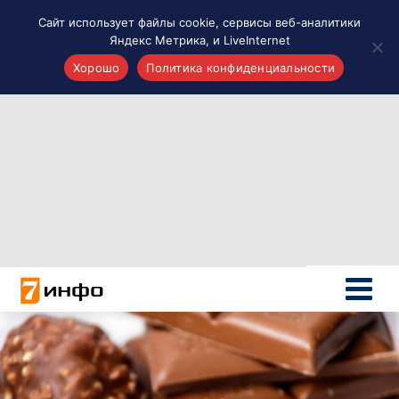
Сайт использует файлы cookie, сервисы веб-аналитики
Яндекс Метрика, и LiveInternet
Хорошо
Политика конфиденциальности
Акценты
Материалы о Рязани и области
Проекты 7 инфо
Здоровье
Интересное
Новости кино и ТВ
Новости России
Политика
Новости мира
Все материалы 7инфо
О НАС