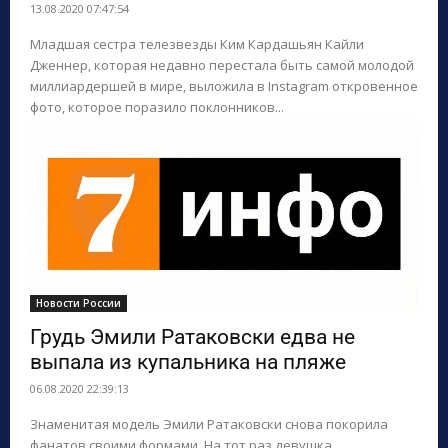
13.08.2020 07:47:54
Младшая сестра телезвезды Ким Кардашьян Кайли
Дженнер, которая недавно перестала быть самой молодой
миллиардершей в мире, выложила в Instagram откровенное
фото, которое поразило поклонников...
Новости России
Грудь Эмили Ратаковски едва не
выпала из купальника на пляже
06.08.2020 22:39:13
Знаменитая модель Эмили Ратаковски снова покорила
фанатов своими формами. На тот раз девушка