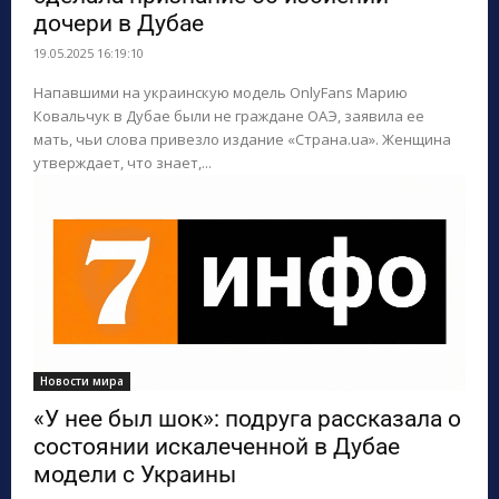
дочери в Дубае
19.05.2025 16:19:10
Напавшими на украинскую модель OnlyFans Марию
Ковальчук в Дубае были не граждане ОАЭ, заявила ее
мать, чьи слова привезло издание «Страна.ua». Женщина
утверждает, что знает,...
Новости мира
«У нее был шок»: подруга рассказала о
состоянии искалеченной в Дубае
модели с Украины