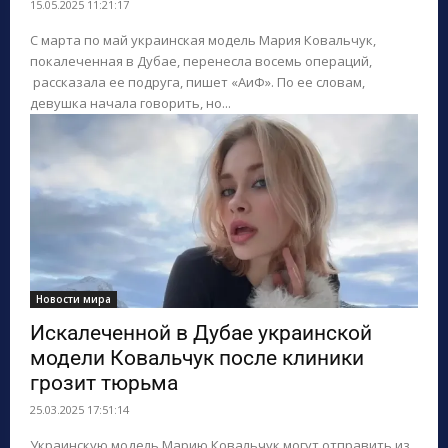
15.05.2025 11:21:17
С марта по май украинская модель Мария Ковальчук,
покалеченная в Дубае, перенесла восемь операций,
рассказала ее подруга, пишет «АиФ». По ее словам,
девушка начала говорить, но...
Новости мира
Искалеченной в Дубае украинской
модели Ковальчук после клиники
грозит тюрьма
25.03.2025 17:51:14
Украинскую модель Марию Ковальчук могут отправить из