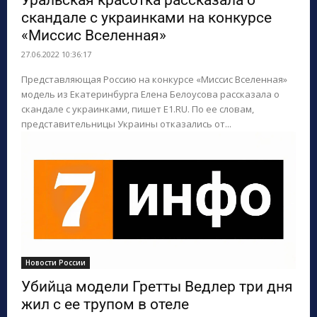
Уральская красотка рассказала о
скандале с украинками на конкурсе
«Миссис Вселенная»
27.06.2022 10:36:17
Представляющая Россию на конкурсе «Миссис Вселенная»
модель из Екатеринбурга Елена Белоусова рассказала о
скандале с украинками, пишет E1.RU. По ее словам,
представительницы Украины отказались от...
Новости России
Убийца модели Гретты Ведлер три дня
жил с ее трупом в отеле