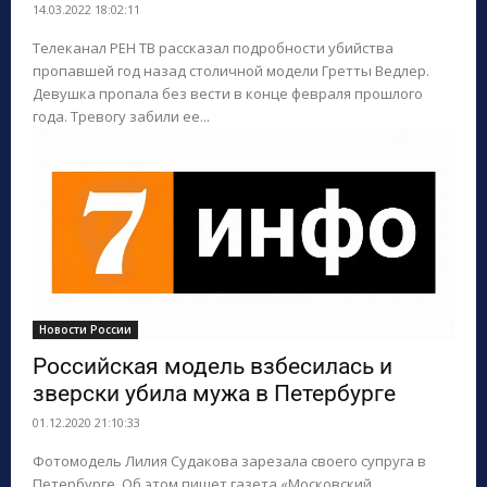
14.03.2022 18:02:11
Телеканал РЕН ТВ рассказал подробности убийства
пропавшей год назад столичной модели Гретты Ведлер.
Девушка пропала без вести в конце февраля прошлого
года. Тревогу забили ее...
Новости России
Российская модель взбесилась и
зверски убила мужа в Петербурге
01.12.2020 21:10:33
Фотомодель Лилия Судакова зарезала своего супруга в
Петербурге. Об этом пишет газета «Московский