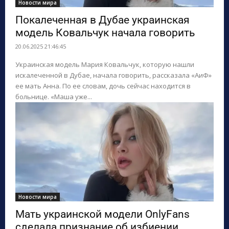
Новости мира
Покалеченная в Дубае украинская
модель Ковальчук начала говорить
20.06.2025 21:46:45
Украинская модель Мария Ковальчук, которую нашли
искалеченной в Дубае, начала говорить, рассказала «АиФ»
ее мать Анна. По ее словам, дочь сейчас находится в
больнице. «Маша уже...
Новости мира
Мать украинской модели OnlyFans
сделала признание об избиении