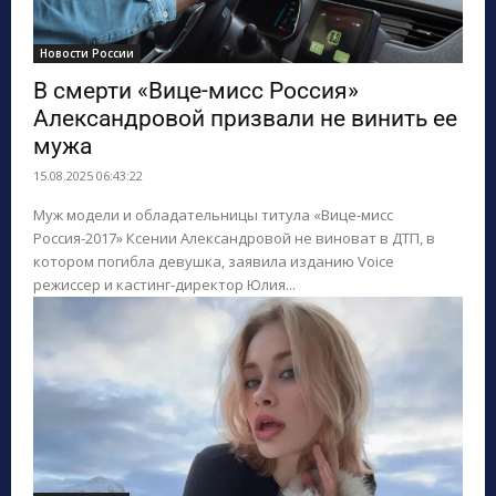
Новости России
В смерти «Вице-мисс Россия»
Александровой призвали не винить ее
мужа
15.08.2025 06:43:22
Муж модели и обладательницы титула «Вице-мисс
Россия-2017» Ксении Александровой не виноват в ДТП, в
котором погибла девушка, заявила изданию Voice
режиссер и кастинг-директор Юлия...