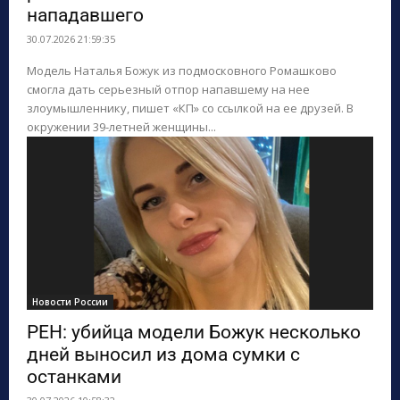
нападавшего
ПОИСК ПО САЙТУ
30.07.2026 21:59:35
Модель Наталья Божук из подмосковного Ромашково
смогла дать серьезный отпор напавшему на нее
злоумышленнику, пишет «КП» со ссылкой на ее друзей. В
окружении 39-летней женщины...
Новости России
РЕН: убийца модели Божук несколько
дней выносил из дома сумки с
останками