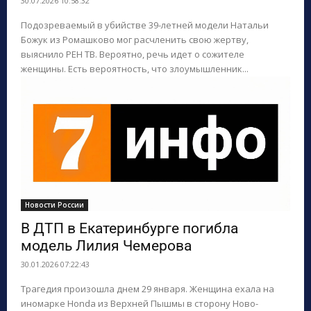
30.07.2026 10:58:32
Подозреваемый в убийстве 39-летней модели Натальи
Божук из Ромашково мог расчленить свою жертву,
выяснило РЕН ТВ. Вероятно, речь идет о сожителе
женщины. Есть вероятность, что злоумышленник...
Новости России
В ДТП в Екатеринбурге погибла
модель Лилия Чемерова
30.01.2026 07:22:43
Трагедия произошла днем 29 января. Женщина ехала на
иномарке Honda из Верхней Пышмы в сторону Ново-