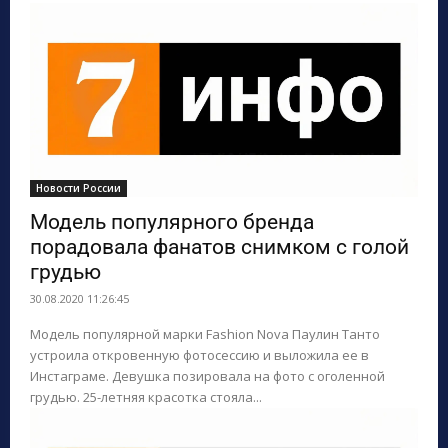
Новости России
Модель популярного бренда
порадовала фанатов снимком с голой
грудью
30.08.2020 11:26:45
Модель популярной марки Fashion Nova Паулин Танто
устроила откровенную фотосессию и выложила ее в
Инстаграме. Девушка позировала на фото с оголенной
грудью. 25-летняя красотка стояла...