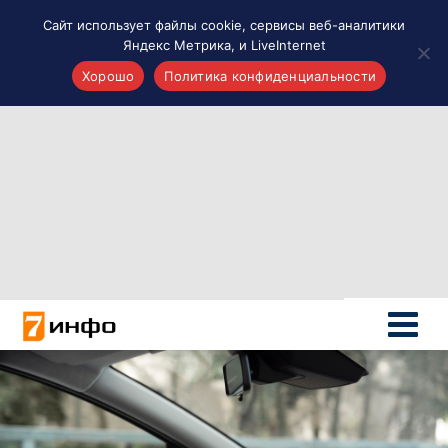
Сайт использует файлы cookie, сервисы веб-аналитики
Яндекс Метрика, и LiveInternet
Хорошо
Политика конфиденциальности
Акценты
Материалы о Рязани и области
Проекты 7 инфо
Здоровье
Интересное
Новости кино и ТВ
Новости России
Политика
Новости мира
Все материалы 7инфо
О НАС