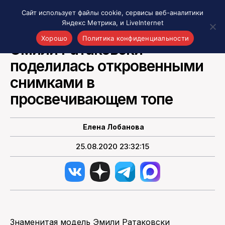
Сайт использует файлы cookie, сервисы веб-аналитики
Яндекс Метрика, и LiveInternet
НОВОСТИ РОССИИ
Хорошо
Политика конфиденциальности
Эмили Ратаковски
поделилась откровенными
Акценты
Материалы о Рязани и области
снимками в
Проекты 7 инфо
просвечивающем топе
Здоровье
Интересное
Елена Лобанова
Новости кино и ТВ
25.08.2020 23:32:15
Новости России
Политика
Новости мира
Все материалы 7инфо
О НАС
Знаменитая модель Эмили Ратаковски