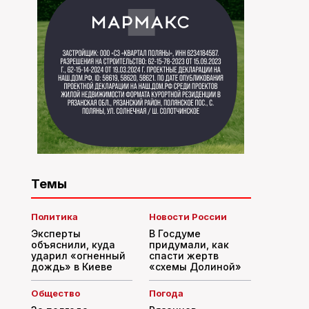
Темы
Политика
Новости России
Эксперты
В Госдуме
объяснили, куда
придумали, как
ударил «огненный
спасти жертв
дождь» в Киеве
«схемы Долиной»
Общество
Погода