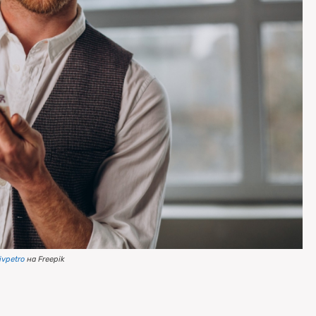
ivpetro
на Freepik