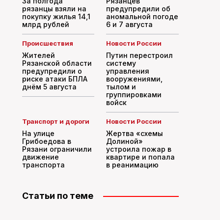
За полгода
Рязанцев
рязанцы взяли на
предупредили об
покупку жилья 14,1
аномальной погоде
млрд рублей
6 и 7 августа
Происшествия
Новости России
Жителей
Путин перестроил
Рязанской области
систему
предупредили о
управления
риске атаки БПЛА
вооружениями,
днём 5 августа
тылом и
группировками
войск
Транспорт и дороги
Новости России
На улице
Жертва «схемы
Грибоедова в
Долиной»
Рязани ограничили
устроила пожар в
движение
квартире и попала
транспорта
в реанимацию
Статьи по теме