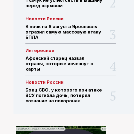
Ткачук не успел сесть в машину
перед взрывом
ПОИСК ПО САЙТУ
Новости России
В ночь на 6 августа Ярославль
отразил самую массовую атаку
БПЛА
Интересное
Афонский старец назвал
страны, которые исчезнут с
карты
Новости России
Боец СВО, у которого при атаке
ВСУ погибла дочь, потерял
сознание на похоронах
РЕКЛАМА • POLYANA.MARMAX.RU