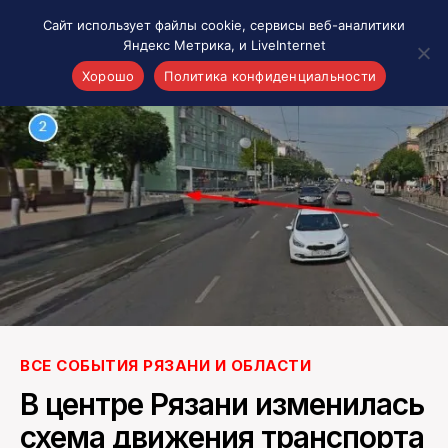
Сайт использует файлы cookie, сервисы веб-аналитики
Яндекс Метрика, и LiveInternet
Хорошо
Политика конфиденциальности
Акценты
Материалы о Рязани и области
Проекты 7 инфо
Здоровье
Интересное
Новости кино и ТВ
Новости России
Политика
Новости мира
ВСЕ СОБЫТИЯ РЯЗАНИ И ОБЛАСТИ
Все материалы 7инфо
В центре Рязани изменилась
О НАС
схема движения транспорта