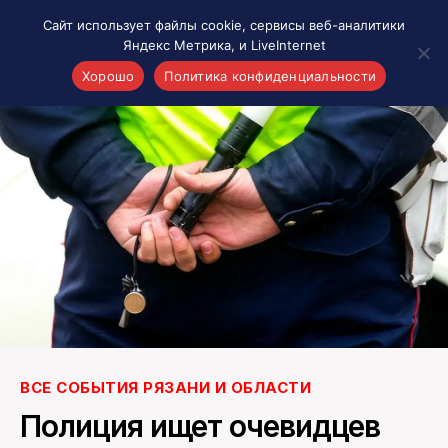
Сайт использует файлы cookie, сервисы веб-аналитики
Яндекс Метрика, и LiveInternet
Хорошо
Политика конфиденциальности
Акценты
Материалы о Рязани и области
Проекты 7 инфо
Здоровье
Интересное
Новости кино и ТВ
Новости России
Политика
Новости мира
Все материалы 7инфо
ВСЕ СОБЫТИЯ РЯЗАНИ И ОБЛАСТИ
О НАС
Полиция ищет очевидцев