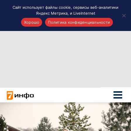
Сайт использует файлы cookie, сервисы веб-аналитики
Яндекс Метрика, и LiveInternet
Хорошо
Политика конфиденциальности
Акценты
Материалы о Рязани и области
Проекты 7 инфо
Здоровье
Интересное
Новости кино и ТВ
Новости России
Политика
Новости мира
Все материалы 7инфо
О НАС