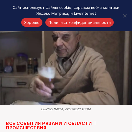
Сайт использует файлы cookie, сервисы веб-аналитики
Яндекс Метрика, и LiveInternet
Хорошо
Политика конфиденциальности
Акценты
Материалы о Рязани и области
Проекты 7 инфо
Здоровье
Интересное
Новости кино и ТВ
Новости России
Политика
Новости мира
Виктор Мохов, скриншот видео
Все материалы 7инфо
О НАС
ВСЕ СОБЫТИЯ РЯЗАНИ И ОБЛАСТИ
ПРОИСШЕСТВИЯ