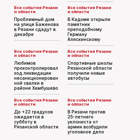
Все события Рязани
Все события Рязани
и области
и области
Проблемный дом
В Кадоме открыли
на улице Баженова
памятник
в Рязани сдадут в
преподобному
декабре
Герману
Аляскинскому
Все события Рязани
Все события Рязани
и области
и области
Любимов
Спортивные школы
проконтролировал
Рязанской области
ход ликвидации
получили новые
несанкционирован
автобусы
ной свалки в
районе Хамбушево
Все события Рязани
Все события Рязани
и области
и области
До +22 градусов
В Рязани против
ожидается в
25-летнего
субботу в
уклониста от
Рязанской области
армии возбудили
уголовное дело