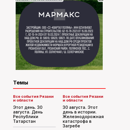
РЕКЛАМА • POLYANA.MARMAX.RU
Темы
Все события Рязани
Все события Рязани
и области
и области
Этот день. 30
30 августа. Этот
августа. День
день в истории.
Республики
Железнодорожная
Татарстан
катастрофа в
Загребе