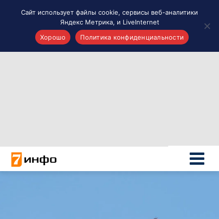
Сайт использует файлы cookie, сервисы веб-аналитики
Яндекс Метрика, и LiveInternet
Хорошо
Политика конфиденциальности
Акценты
Материалы о Рязани и области
Проекты 7 инфо
Здоровье
Интересное
Новости кино и ТВ
Новости России
Политика
Новости мира
Все материалы 7инфо
О НАС