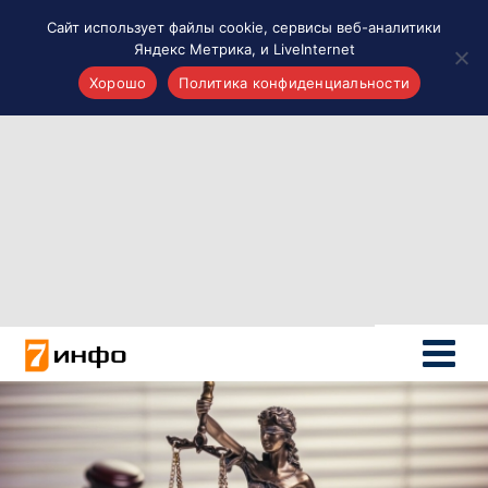
Сайт использует файлы cookie, сервисы веб-аналитики
Яндекс Метрика, и LiveInternet
Хорошо
Политика конфиденциальности
Акценты
Материалы о Рязани и области
Проекты 7 инфо
Здоровье
Интересное
Новости кино и ТВ
Новости России
Политика
Новости мира
Все материалы 7инфо
О НАС