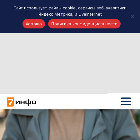
Сайт использует файлы cookie, сервисы веб-аналитики
Яндекс Метрика, и LiveInternet
Хорошо
Политика конфиденциальности
Акценты
Материалы о Рязани и области
Проекты 7 инфо
Здоровье
Интересное
Новости кино и ТВ
Новости России
Политика
Новости мира
Все материалы 7инфо
О НАС