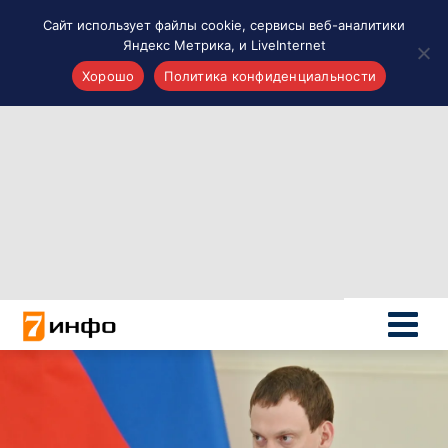
Сайт использует файлы cookie, сервисы веб-аналитики
Яндекс Метрика, и LiveInternet
Хорошо
Политика конфиденциальности
Акценты
Материалы о Рязани и области
Проекты 7 инфо
Здоровье
Интересное
Новости кино и ТВ
Новости России
Политика
Новости мира
Все материалы 7инфо
О НАС