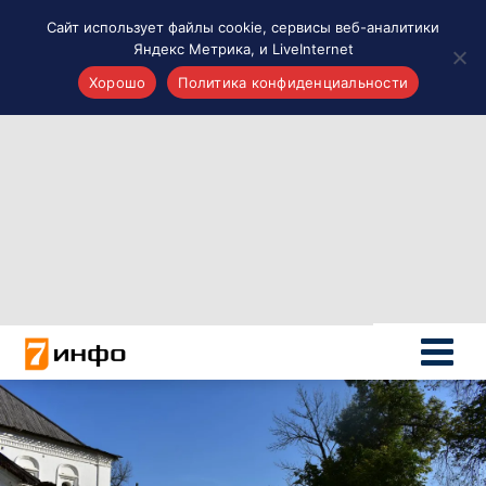
Сайт использует файлы cookie, сервисы веб-аналитики
Яндекс Метрика, и LiveInternet
Хорошо
Политика конфиденциальности
Акценты
Материалы о Рязани и области
Проекты 7 инфо
Здоровье
Интересное
Новости кино и ТВ
Новости России
Политика
Новости мира
Все материалы 7инфо
О НАС