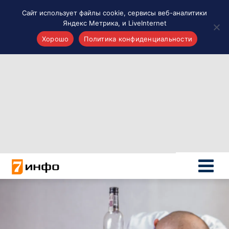
Сайт использует файлы cookie, сервисы веб-аналитики
Яндекс Метрика, и LiveInternet
Хорошо
Политика конфиденциальности
Акценты
Материалы о Рязани и области
Проекты 7 инфо
Здоровье
Интересное
Новости кино и ТВ
Новости России
Политика
Новости мира
Все материалы 7инфо
О НАС