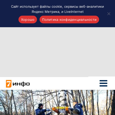
Сайт использует файлы cookie, сервисы веб-аналитики
Яндекс Метрика, и LiveInternet
Хорошо
Политика конфиденциальности
Акценты
Материалы о Рязани и области
Проекты 7 инфо
Здоровье
Интересное
Новости кино и ТВ
Новости России
Политика
Новости мира
Все материалы 7инфо
О НАС