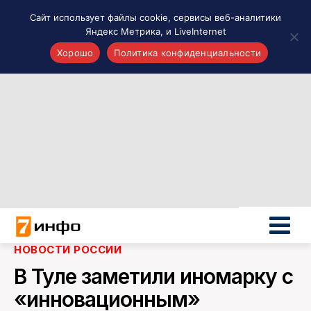
Сайт использует файлы cookie, сервисы веб-аналитики
Яндекс Метрика, и LiveInternet
Хорошо
Политика конфиденциальности
Акценты
Материалы о Рязани и области
Проекты 7 инфо
Здоровье
Интересное
Новости кино и ТВ
Новости России
Политика
Новости мира
НОВОСТИ РОССИИ
Все материалы 7инфо
В Туле заметили иномарку с
О НАС
«инновационным»