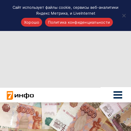
Сайт использует файлы cookie, сервисы веб-аналитики
Яндекс Метрика, и LiveInternet
Хорошо
Политика конфиденциальности
Акценты
Материалы о Рязани и области
Проекты 7 инфо
Здоровье
Интересное
Новости кино и ТВ
Новости России
Политика
Новости мира
Все материалы 7инфо
О НАС