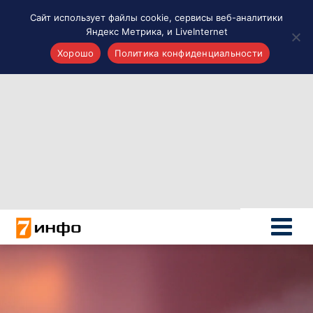
Сайт использует файлы cookie, сервисы веб-аналитики
Яндекс Метрика, и LiveInternet
Хорошо
Политика конфиденциальности
Акценты
Материалы о Рязани и области
Проекты 7 инфо
Здоровье
Интересное
Новости кино и ТВ
Новости России
Политика
Новости мира
Все материалы 7инфо
О НАС