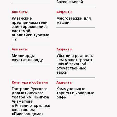
Авксентьевой
Акценты
Акценты
Рязанские
Многоэтажки для
предприниматели
машин
заинтересовались
системой
аналитики туризма
T2
Акценты
Акценты
Миллиарды
Убытки и рост цен:
спустят на воду
чем может грозить
новый закон об
отечественных
такси
Культура и события
Акценты
Гастроли Русского
Коммунальные
драматического
тарифы и коварные
театра им. Чингиза
рифы
Айтматова
в Рязани открылись
спектаклем
«Пиковая дама»