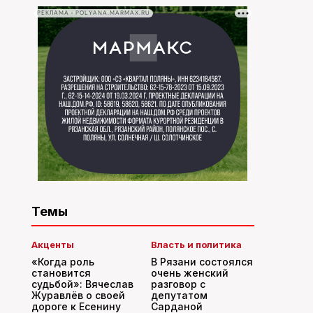
РЕКЛАМА • POLYANA.MARMAX.RU
Темы
Акценты
Власть и политика
«Когда роль
В Рязани состоялся
становится
очень женский
судьбой»: Вячеслав
разговор с
Журавлёв о своей
депутатом
дороге к Есенину
Сарданой