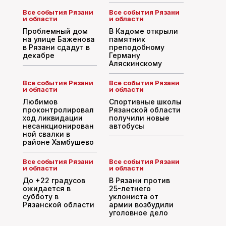
Все события Рязани
Все события Рязани
и области
и области
Проблемный дом
В Кадоме открыли
на улице Баженова
памятник
в Рязани сдадут в
преподобному
декабре
Герману
Аляскинскому
Все события Рязани
Все события Рязани
и области
и области
Любимов
Спортивные школы
проконтролировал
Рязанской области
ход ликвидации
получили новые
несанкционирован
автобусы
ной свалки в
районе Хамбушево
Все события Рязани
Все события Рязани
и области
и области
До +22 градусов
В Рязани против
ожидается в
25-летнего
субботу в
уклониста от
Рязанской области
армии возбудили
уголовное дело