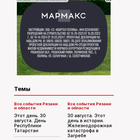
РЕКЛАМА • POLYANA.MARMAX.RU
Темы
Все события Рязани
Все события Рязани
и области
и области
Этот день. 30
30 августа. Этот
августа. День
день в истории.
Республики
Железнодорожная
Татарстан
катастрофа в
Загребе