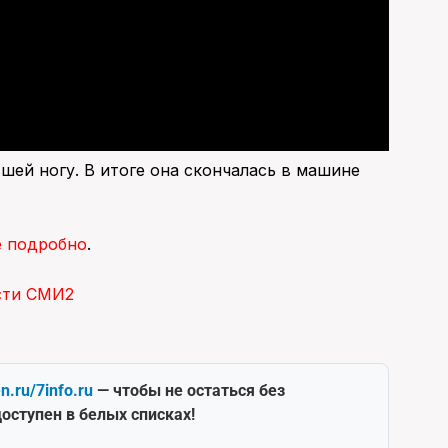
ей ногу. В итоге она скончалась в машине
е подробно
.
сти СМИ2
en.ru/7info.ru
— чтобы не остаться без
оступен в белых списках!