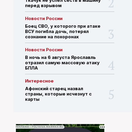
Ткачук не успел сесть в машину
перед взрывом
ПОИСК ПО САЙТУ
Новости России
Боец СВО, у которого при атаке
ВСУ погибла дочь, потерял
сознание на похоронах
Новости России
В ночь на 6 августа Ярославль
отразил самую массовую атаку
БПЛА
Интересное
Афонский старец назвал
страны, которые исчезнут с
карты
РЕКЛАМА • POLYANA.MARMAX.RU