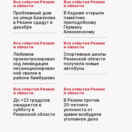
Все события Рязани
Все события Рязани
и области
и области
Проблемный дом
В Кадоме открыли
на улице Баженова
памятник
в Рязани сдадут в
преподобному
декабре
Герману
Аляскинскому
Все события Рязани
Все события Рязани
и области
и области
Любимов
Спортивные школы
проконтролировал
Рязанской области
ход ликвидации
получили новые
несанкционирован
автобусы
ной свалки в
районе Хамбушево
Все события Рязани
Все события Рязани
и области
и области
До +22 градусов
В Рязани против
ожидается в
25-летнего
субботу в
уклониста от
Рязанской области
армии возбудили
уголовное дело