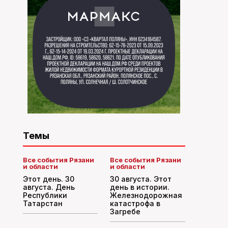
Темы
Все события Рязани
Все события Рязани
и области
и области
Этот день. 30
30 августа. Этот
августа. День
день в истории.
Республики
Железнодорожная
Татарстан
катастрофа в
Загребе