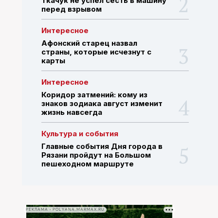
Ткачук не успел сесть в машину
перед взрывом
ПОИСК ПО САЙТУ
Интересное
Афонский старец назвал
страны, которые исчезнут с
карты
Интересное
Коридор затмений: кому из
знаков зодиака август изменит
жизнь навсегда
Культура и события
Главные события Дня города в
Рязани пройдут на Большом
пешеходном маршруте
РЕКЛАМА • POLYANA.MARMAX.RU