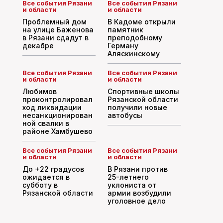
Все события Рязани
Все события Рязани
и области
и области
Проблемный дом
В Кадоме открыли
на улице Баженова
памятник
в Рязани сдадут в
преподобному
декабре
Герману
Аляскинскому
Все события Рязани
Все события Рязани
и области
и области
Любимов
Спортивные школы
проконтролировал
Рязанской области
ход ликвидации
получили новые
несанкционирован
автобусы
ной свалки в
районе Хамбушево
Все события Рязани
Все события Рязани
и области
и области
До +22 градусов
В Рязани против
ожидается в
25-летнего
субботу в
уклониста от
Рязанской области
армии возбудили
уголовное дело