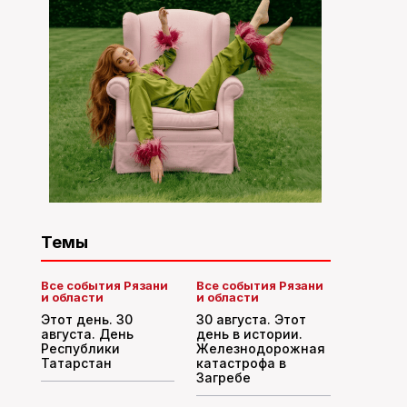
Темы
Все события Рязани
Все события Рязани
и области
и области
Этот день. 30
30 августа. Этот
августа. День
день в истории.
Республики
Железнодорожная
Татарстан
катастрофа в
Загребе