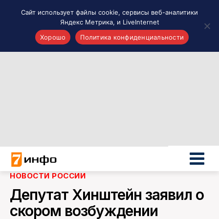
Сайт использует файлы cookie, сервисы веб-аналитики
Яндекс Метрика, и LiveInternet
Хорошо
Политика конфиденциальности
Акценты
Материалы о Рязани и области
Проекты 7 инфо
Здоровье
Интересное
Новости кино и ТВ
Новости России
Политика
Новости мира
НОВОСТИ РОССИИ
Все материалы 7инфо
Депутат Хинштейн заявил о
О НАС
скором возбуждении