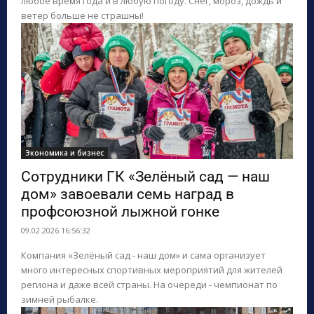
любое время года и в любую погоду. Снег, мороз, дождь и
ветер больше не страшны!
Экономика и бизнес
Сотрудники ГК «Зелёный сад — наш
дом» завоевали семь наград в
профсоюзной лыжной гонке
09.02.2026 16:56:32
Компания «Зелёный сад - наш дом» и сама организует
много интересных спортивных мероприятий для жителей
региона и даже всей страны. На очереди - чемпионат по
зимней рыбалке.