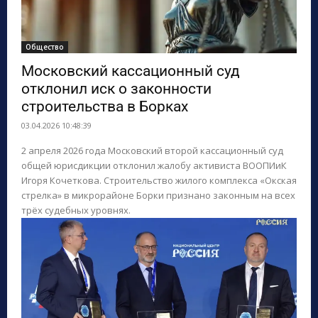
Общество
Московский кассационный суд
отклонил иск о законности
строительства в Борках
03.04.2026 10:48:39
2 апреля 2026 года Московский второй кассационный суд
общей юрисдикции отклонил жалобу активиста ВООПИиК
Игоря Кочеткова. Строительство жилого комплекса «Окская
стрелка» в микрорайоне Борки признано законным на всех
трёх судебных уровнях.