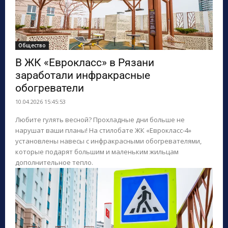
Общество
В ЖК «Еврокласс» в Рязани
заработали инфракрасные
обогреватели
10.04.2026 15:45:53
Любите гулять весной? Прохладные дни больше не
нарушат ваши планы! На стилобате ЖК «Еврокласс-4»
установлены навесы с инфракрасными обогревателями,
которые подарят большим и маленьким жильцам
дополнительное тепло.