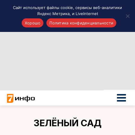
Сайт использует файлы cookie, сервисы веб-аналитики
Яндекс Метрика, и LiveInternet
Хорошо
Политика конфиденциальности
Акценты
Материалы о Рязани и области
Проекты 7 инфо
Здоровье
Интересное
Новости кино и ТВ
Новости России
Политика
Новости мира
Все материалы 7инфо
ЗЕЛЁНЫЙ САД
О НАС