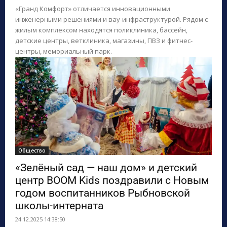
«Гранд Комфорт» отличается инновационными
инженерными решениями и вау-инфраструктурой. Рядом с
жилым комплексом находятся поликлиника, бассейн,
детские центры, ветклиника, магазины, ПВЗ и фитнес-
центры, мемориальный парк.
Общество
«Зелёный сад — наш дом» и детский
центр BOOM Kids поздравили с Новым
годом воспитанников Рыбновской
школы-интерната
24.12.2025 14:38:50