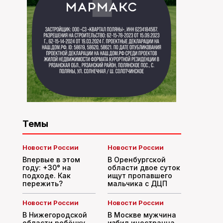
Темы
Новости России
Новости России
Впервые в этом
В Оренбургской
году: +30° на
области двое суток
подходе. Как
ищут пропавшего
пережить?
мальчика с ДЦП
Новости России
Новости России
В Нижегородской
В Москве мужчина
области ребёнку
избил иностранца