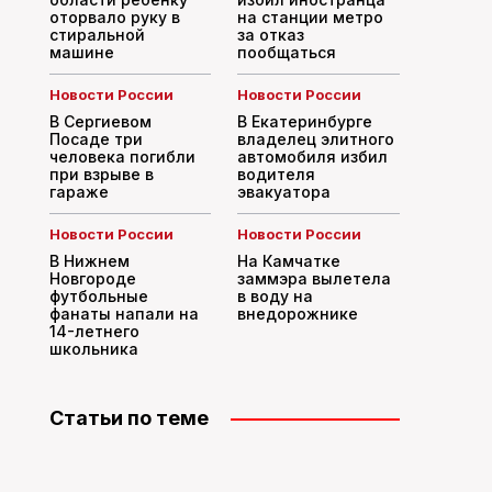
оторвало руку в
на станции метро
стиральной
за отказ
машине
пообщаться
Новости России
Новости России
В Сергиевом
В Екатеринбурге
Посаде три
владелец элитного
человека погибли
автомобиля избил
при взрыве в
водителя
гараже
эвакуатора
Новости России
Новости России
В Нижнем
На Камчатке
Новгороде
заммэра вылетела
футбольные
в воду на
фанаты напали на
внедорожнике
14-летнего
школьника
Статьи по теме