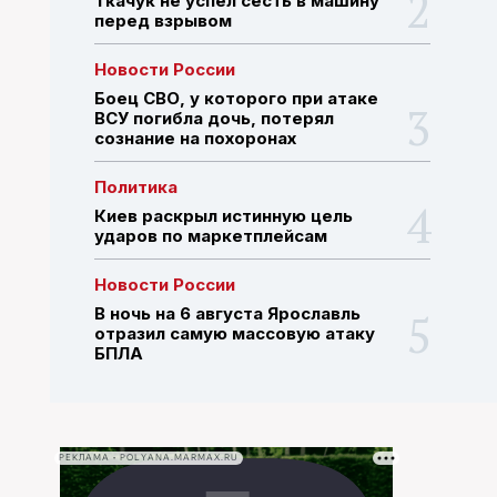
Ткачук не успел сесть в машину
перед взрывом
ПОИСК ПО САЙТУ
Новости России
Боец СВО, у которого при атаке
ВСУ погибла дочь, потерял
сознание на похоронах
Политика
Киев раскрыл истинную цель
ударов по маркетплейсам
Новости России
В ночь на 6 августа Ярославль
отразил самую массовую атаку
БПЛА
РЕКЛАМА • POLYANA.MARMAX.RU