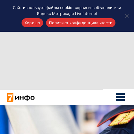
Сайт использует файлы cookie, сервисы веб-аналитики
Яндекс Метрика, и LiveInternet
Хорошо
Политика конфиденциальности
Акценты
Материалы о Рязани и области
Проекты 7 инфо
Здоровье
Интересное
Новости кино и ТВ
Новости России
Политика
Новости мира
Все материалы 7инфо
О НАС