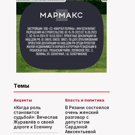
РЕКЛАМА • POLYANA.MARMAX.RU
Темы
Акценты
Власть и политика
«Когда роль
В Рязани состоялся
становится
очень женский
судьбой»: Вячеслав
разговор с
Журавлёв о своей
депутатом
дороге к Есенину
Сарданой
Авксентьевой