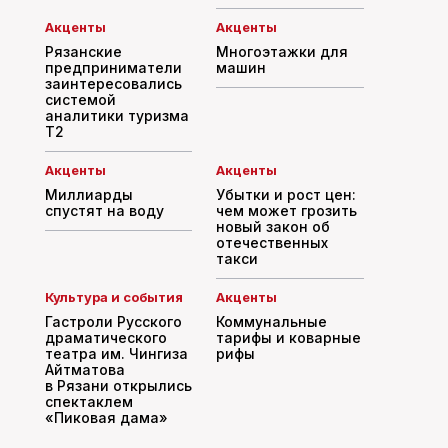
Акценты
Акценты
Рязанские
Многоэтажки для
предприниматели
машин
заинтересовались
системой
аналитики туризма
T2
Акценты
Акценты
Миллиарды
Убытки и рост цен:
спустят на воду
чем может грозить
новый закон об
отечественных
такси
Культура и события
Акценты
Гастроли Русского
Коммунальные
драматического
тарифы и коварные
театра им. Чингиза
рифы
Айтматова
в Рязани открылись
спектаклем
«Пиковая дама»