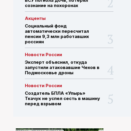
ВСУ погибла дочь, потерял
сознание на похоронах
ПОИСК ПО САЙТУ
Акценты
Социальный фонд
автоматически пересчитал
пенсии 9,3 млн работавших
россиян
Новости России
Эксперт объяснил, откуда
запустили атаковавшие Чехов в
Подмосковье дроны
Новости России
Создатель БПЛА «Упырь»
Ткачук не успел сесть в машину
перед взрывом