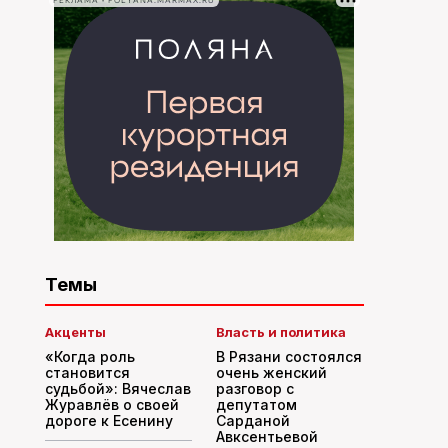
РЕКЛАМА • POLYANA.MARMAX.RU
Темы
Акценты
Власть и политика
«Когда роль
В Рязани состоялся
становится
очень женский
судьбой»: Вячеслав
разговор с
Журавлёв о своей
депутатом
дороге к Есенину
Сарданой
Авксентьевой