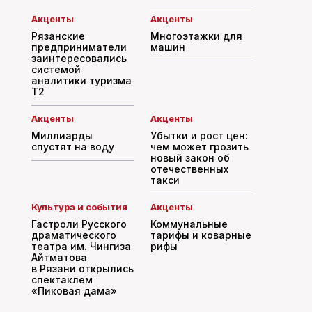
Акценты
Акценты
Рязанские
Многоэтажки для
предприниматели
машин
заинтересовались
системой
аналитики туризма
T2
Акценты
Акценты
Миллиарды
Убытки и рост цен:
спустят на воду
чем может грозить
новый закон об
отечественных
такси
Культура и события
Акценты
Гастроли Русского
Коммунальные
драматического
тарифы и коварные
театра им. Чингиза
рифы
Айтматова
в Рязани открылись
спектаклем
«Пиковая дама»