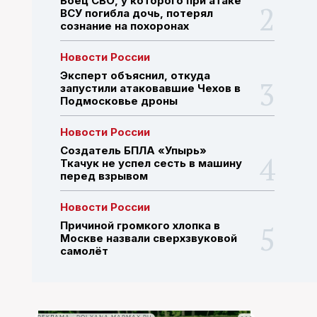
Боец СВО, у которого при атаке
ВСУ погибла дочь, потерял
сознание на похоронах
ПОИСК ПО САЙТУ
Новости России
Эксперт объяснил, откуда
запустили атаковавшие Чехов в
Подмосковье дроны
Новости России
Создатель БПЛА «Упырь»
Ткачук не успел сесть в машину
перед взрывом
Новости России
Причиной громкого хлопка в
Москве назвали сверхзвуковой
самолёт