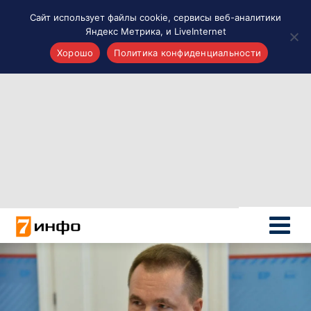
Сайт использует файлы cookie, сервисы веб-аналитики
Яндекс Метрика, и LiveInternet
Хорошо
Политика конфиденциальности
Акценты
Материалы о Рязани и области
Проекты 7 инфо
Здоровье
Интересное
Новости кино и ТВ
Новости России
Политика
Новости мира
Все материалы 7инфо
О НАС