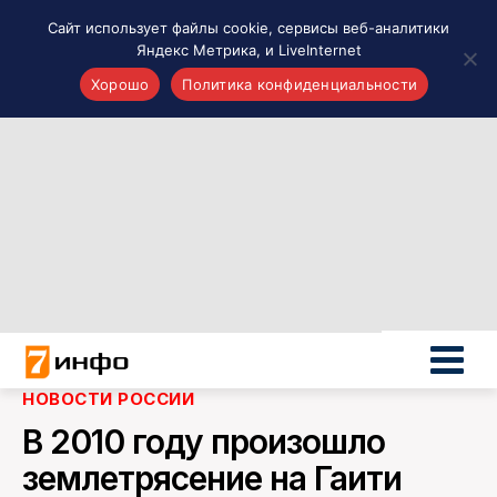
Сайт использует файлы cookie, сервисы веб-аналитики
Яндекс Метрика, и LiveInternet
Хорошо
Политика конфиденциальности
Акценты
Материалы о Рязани и области
Проекты 7 инфо
Здоровье
Интересное
Новости кино и ТВ
Новости России
Политика
Новости мира
НОВОСТИ РОССИИ
Все материалы 7инфо
В 2010 году произошло
О НАС
землетрясение на Гаити