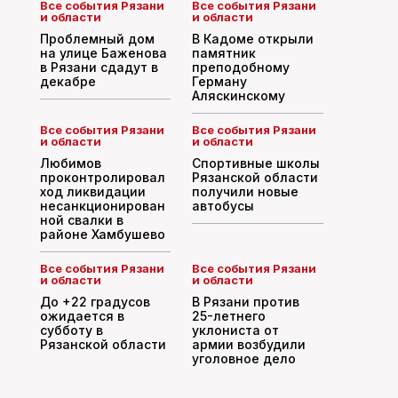
Все события Рязани
Все события Рязани
и области
и области
Проблемный дом
В Кадоме открыли
на улице Баженова
памятник
в Рязани сдадут в
преподобному
декабре
Герману
Аляскинскому
Все события Рязани
Все события Рязани
и области
и области
Любимов
Спортивные школы
проконтролировал
Рязанской области
ход ликвидации
получили новые
несанкционирован
автобусы
ной свалки в
районе Хамбушево
Все события Рязани
Все события Рязани
и области
и области
До +22 градусов
В Рязани против
ожидается в
25-летнего
субботу в
уклониста от
Рязанской области
армии возбудили
уголовное дело