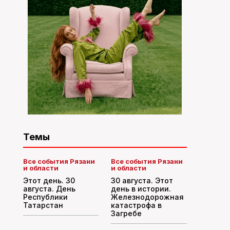
Темы
Все события Рязани
Все события Рязани
и области
и области
Этот день. 30
30 августа. Этот
августа. День
день в истории.
Республики
Железнодорожная
Татарстан
катастрофа в
Загребе