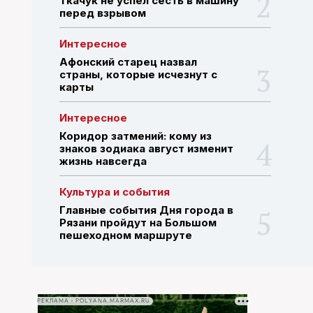
Ткачук не успел сесть в машину
перед взрывом
ПОИСК ПО САЙТУ
Интересное
Афонский старец назвал
страны, которые исчезнут с
карты
Интересное
Коридор затмений: кому из
знаков зодиака август изменит
жизнь навсегда
Культура и события
Главные события Дня города в
Рязани пройдут на Большом
пешеходном маршруте
РЕКЛАМА • POLYANA.MARMAX.RU