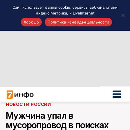
Сайт использует файлы cookie, сервисы веб-аналитики
Яндекс Метрика, и LiveInternet
Хорошо
Политика конфиденциальности
Акценты
Материалы о Рязани и области
Проекты 7 инфо
Здоровье
Интересное
Новости кино и ТВ
Новости России
Политика
Новости мира
НОВОСТИ РОССИИ
Все материалы 7инфо
Мужчина упал в
О НАС
мусоропровод в поисках