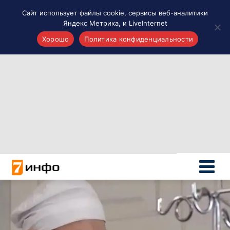
Сайт использует файлы cookie, сервисы веб-аналитики
Яндекс Метрика, и LiveInternet
Хорошо
Политика конфиденциальности
Акценты
Материалы о Рязани и области
Проекты 7 инфо
Здоровье
Интересное
Новости кино и ТВ
Новости России
Политика
Новости мира
Все материалы 7инфо
О НАС