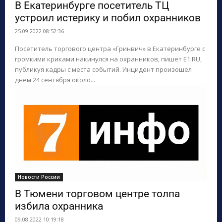
В Екатеринбурге посетитель ТЦ
устроил истерику и побил охранников
25.09.2022 08:52:36
Посетитель торгового центра «Гринвич» в Екатеринбурге с
громкими криками накинулся на охранников, пишет E1.RU,
публикуя кадры с места событий. Инцидент произошел
днем 24 сентября около...
Новости России
В Тюмени торговом центре толпа
избила охранника
09.08.2022 10:19:18