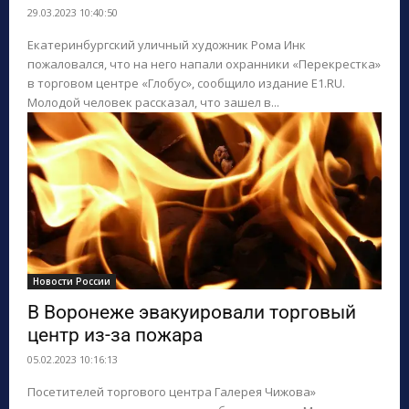
29.03.2023 10:40:50
Екатеринбургский уличный художник Рома Инк
пожаловался, что на него напали охранники «Перекрестка»
в торговом центре «Глобус», сообщило издание E1.RU.
Молодой человек рассказал, что зашел в...
Новости России
В Воронеже эвакуировали торговый
центр из-за пожара
05.02.2023 10:16:13
Посетителей торгового центра Галерея Чижова»