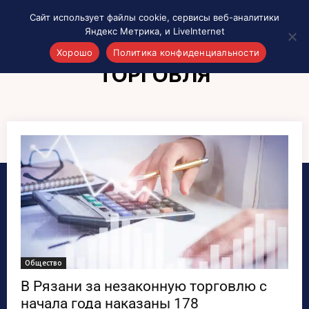
Сайт использует файлы cookie, сервисы веб-аналитики
Яндекс Метрика, и LiveInternet
Хорошо
Политика конфиденциальности
ТОРГОВЛЯ
Акценты
Материалы о Рязани и области
Проекты 7 инфо
Здоровье
Интересное
Новости кино и ТВ
Новости России
Политика
Новости мира
Все материалы 7инфо
Общество
О НАС
В Рязани за незаконную торговлю с
начала года наказаны 178