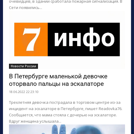
очевидцев, в здании сработала пожарная сигнализация. В
Сети появились...
Новости России
В Петербурге маленькой девочке
оторвало пальцы на эскалаторе
18.06.2022 22:23:10
Трехлетняя девочка пострадала в торговом центре из-за
инцидент на эскалаторе в Петербурге, пишет Readovka76.
Сообщается, что мама стояла с дочерью на эскалаторе.
Вдруг женщина услышала...