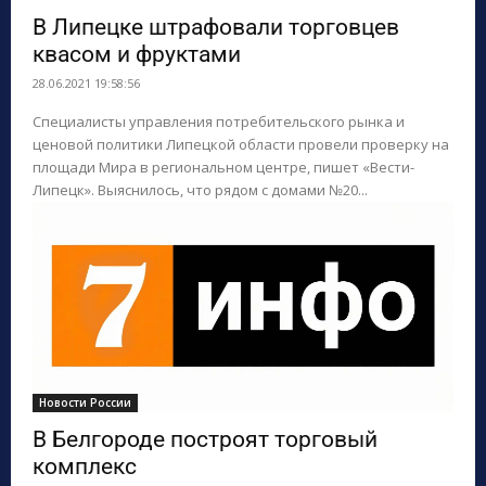
В Липецке штрафовали торговцев
квасом и фруктами
28.06.2021 19:58:56
Специалисты управления потребительского рынка и
ценовой политики Липецкой области провели проверку на
площади Мира в региональном центре, пишет «Вести-
Липецк». Выяснилось, что рядом с домами №20...
Новости России
В Белгороде построят торговый
комплекс