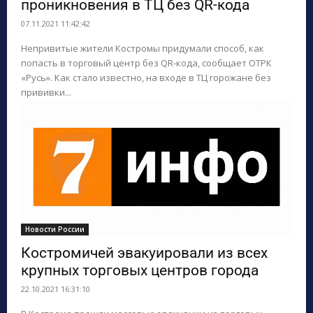
проникновения в ТЦ без QR-кода
07.11.2021 11:42:42
Непривитые жители Костромы придумали способ, как
попасть в торговый центр без QR-кода, сообщает ОТРК
«Русь». Как стало известно, на входе в ТЦ горожане без
прививки...
Новости России
Костромичей эвакуировали из всех
крупных торговых центров города
22.10.2021 16:31:10