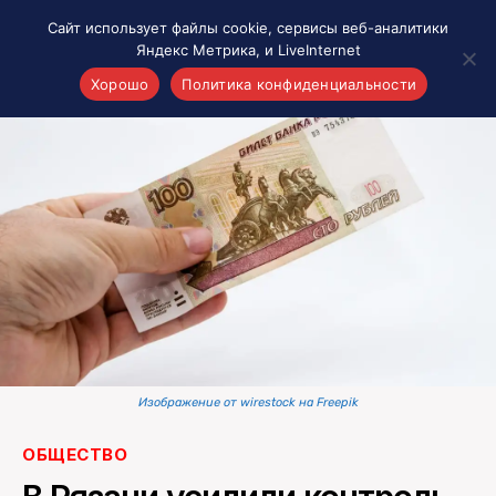
Сайт использует файлы cookie, сервисы веб-аналитики
Яндекс Метрика, и LiveInternet
Хорошо
Политика конфиденциальности
Акценты
Материалы о Рязани и области
Проекты 7 инфо
Здоровье
Интересное
Новости кино и ТВ
Новости России
Политика
Новости мира
Изображение от wirestock на Freepik
Все материалы 7инфо
ОБЩЕСТВО
О НАС