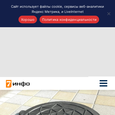
Сайт использует файлы cookie, сервисы веб-аналитики
Яндекс Метрика, и LiveInternet
Хорошо
Политика конфиденциальности
Акценты
Материалы о Рязани и области
Проекты 7 инфо
Здоровье
Интересное
Новости кино и ТВ
Новости России
Политика
Новости мира
Все материалы 7инфо
О НАС