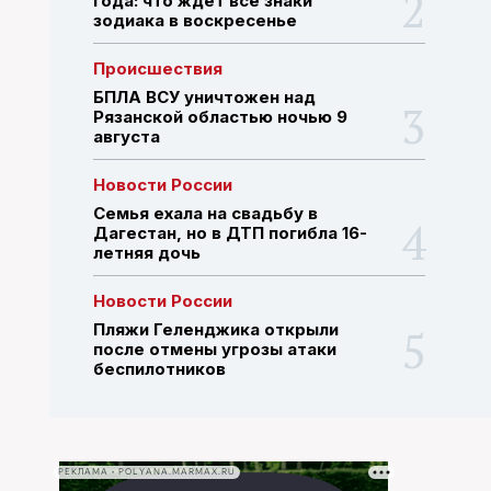
года: что ждет все знаки
зодиака в воскресенье
ПОИСК ПО САЙТУ
Происшествия
БПЛА ВСУ уничтожен над
Рязанской областью ночью 9
августа
Новости России
Семья ехала на свадьбу в
Дагестан, но в ДТП погибла 16-
летняя дочь
Новости России
Пляжи Геленджика открыли
после отмены угрозы атаки
беспилотников
РЕКЛАМА • POLYANA.MARMAX.RU