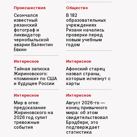
Происшествия
Общество
Скончался
В 182
известный
образовательных
рязанский
учреждениях
фотограф и
Рязани начались
ликвидатор
проверки перед
чернобыльской
новым учебным
аварии Валентин
годом
Евкин
Интересное
Интересное
Тайная записка
Афонский старец
Жириновского:
назвал страны,
«поминки» по США
которые исчезнут с
и будущее России
карты
Интересное
Интересное
Мир в огне:
Август 2026-го —
предсказание
конец привычного
Жириновского на
мира: об этом
2026 год сулит
свидетельствовал
тревожные
Брэдбери, это
события
подтверждает
статистика