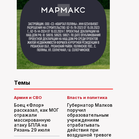
Темы
Армия и СВО
Власть и политика
Боец «Флор»
Губернатор Малков
рассказал, как МОГ
поручил
отражали
образовательным
массированную
учреждениям
атаку БПЛА на
отрабатывать
Рязань 29 июля
действия при
воздушной тревоге