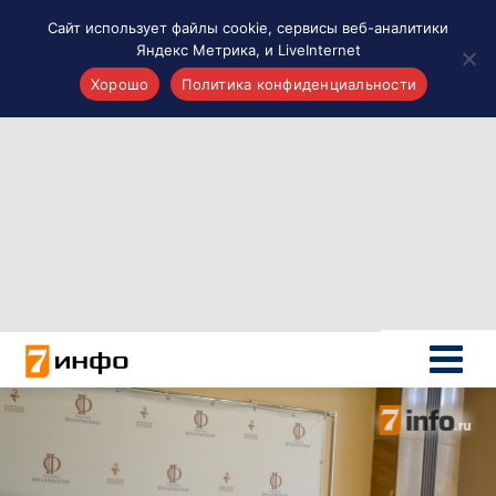
Сайт использует файлы cookie, сервисы веб-аналитики
Яндекс Метрика, и LiveInternet
Хорошо
Политика конфиденциальности
Акценты
Материалы о Рязани и области
Проекты 7 инфо
Здоровье
Интересное
Новости кино и ТВ
Новости России
Политика
Новости мира
Все материалы 7инфо
О НАС