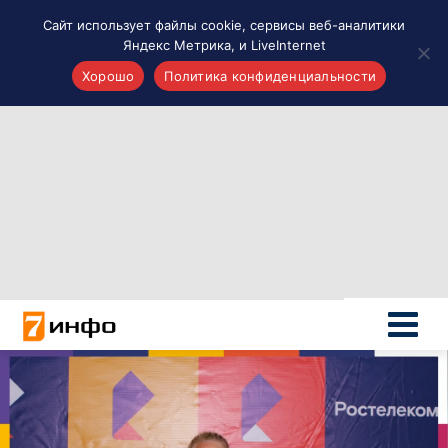
Сайт использует файлы cookie, сервисы веб-аналитики
Яндекс Метрика, и LiveInternet
Хорошо
Политика конфиденциальности
Акценты
Материалы о Рязани и области
Проекты 7 инфо
Здоровье
Интересное
Новости кино и ТВ
Новости России
Политика
Новости мира
Все материалы 7инфо
О НАС