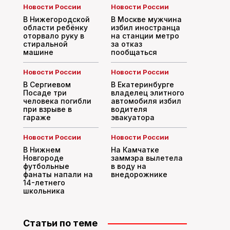
Новости России
Новости России
В Нижегородской
В Москве мужчина
области ребёнку
избил иностранца
оторвало руку в
на станции метро
стиральной
за отказ
машине
пообщаться
Новости России
Новости России
В Сергиевом
В Екатеринбурге
Посаде три
владелец элитного
человека погибли
автомобиля избил
при взрыве в
водителя
гараже
эвакуатора
Новости России
Новости России
В Нижнем
На Камчатке
Новгороде
заммэра вылетела
футбольные
в воду на
фанаты напали на
внедорожнике
14-летнего
школьника
Статьи по теме