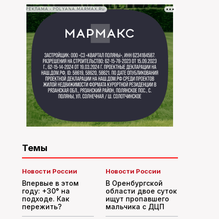
РЕКЛАМА • POLYANA.MARMAX.RU
Темы
Новости России
Новости России
Впервые в этом
В Оренбургской
году: +30° на
области двое суток
подходе. Как
ищут пропавшего
пережить?
мальчика с ДЦП