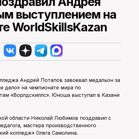
поздравил Андрея
ым выступлением на
е WorldSkillsKazan
олледжа Андрей Потапов завоевал медальон за
е дело» на чемпионате мира по
там «Ворлдскиллс». Юноша выступал в Казани
нской области Николай Любимов поздравил с
педагога, мастера производственного
кий колледж» Олега Самолина.