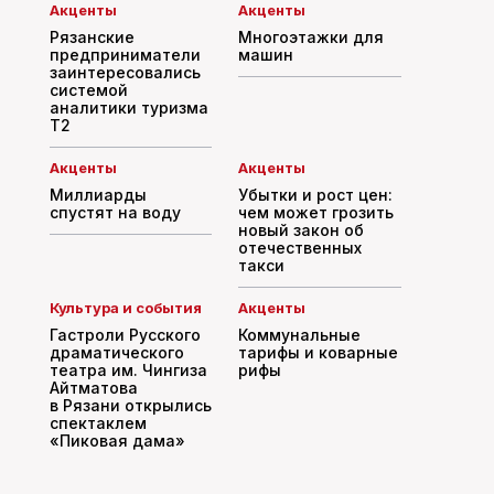
Акценты
Акценты
Рязанские
Многоэтажки для
предприниматели
машин
заинтересовались
системой
аналитики туризма
T2
Акценты
Акценты
Миллиарды
Убытки и рост цен:
спустят на воду
чем может грозить
новый закон об
отечественных
такси
Культура и события
Акценты
Гастроли Русского
Коммунальные
драматического
тарифы и коварные
театра им. Чингиза
рифы
Айтматова
в Рязани открылись
спектаклем
«Пиковая дама»