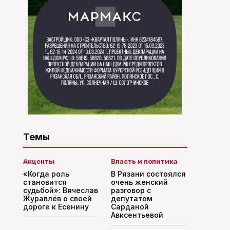
Темы
Акценты
Власть и политика
«Когда роль
В Рязани состоялся
становится
очень женский
судьбой»: Вячеслав
разговор с
Журавлёв о своей
депутатом
дороге к Есенину
Сарданой
Авксентьевой