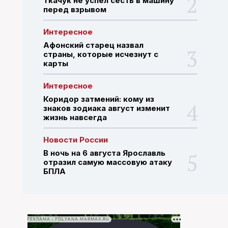
Ткачук не успел сесть в машину
перед взрывом
ПОИСК ПО САЙТУ
Интересное
Афонский старец назвал
страны, которые исчезнут с
карты
Интересное
Коридор затмений: кому из
знаков зодиака август изменит
жизнь навсегда
Новости России
В ночь на 6 августа Ярославль
отразил самую массовую атаку
БПЛА
РЕКЛАМА • POLYANA.MARMAX.RU